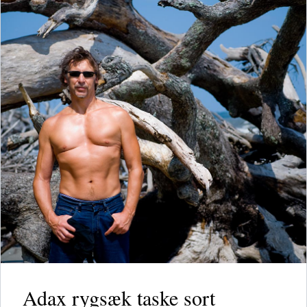
Adax rygsæk taske sort