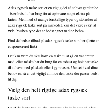
Adax rygsæk taske sort er en vigtig del af enhver garderobe
- især hvis du har brug for at opbevare noget ekstra på
farten. Men med så mange forskellige typer og størrelser af
adax rygsæk taske sort på markedet, kan det være svært at
vide, hvilken type der er bedst egnet til dine behov.
Find de bedste tilbud på adax rygsæk taske sort her
(dette er
et sponsoreret link)
Det kan være du skal have en taske til at gå en vandretur
med, eller måske har du brug for en robust og holdbar taske
til at have med på skole eller i gymnasiet. Uanset hvad dine
behov er, så er det vigtigt at finde den taske der passer bedst
til dig.
Vælg den helt rigtige adax rygsæk
taske sort
En af de første ting du skal overveje når du kigger på adax