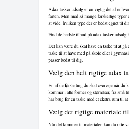
Adax tasker udsalg er en vigtig del af enhver
farten. Men med så mange forskellige typer o
at vide, hvilken type der er bedst egnet til d
Find de bedste tilbud på adax tasker udsalg 
Det kan være du skal have en taske til at gå
taske til at have med på skole eller i gymnasi
passer bedst til dig.
Vælg den helt rigtige adax t
En af de første ting du skal overveje når du k
kommer i alle former og størrelser, fra små t
har brug for en taske med et ekstra rum til at 
Vælg det rigtige materiale ti
Når det kommer til materialer, kan du ofte v