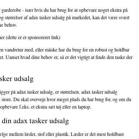
 garderobe - især hvis du har brug for at opbevare noget ekstra på
g størrelser af adax tasker udsalg på markedet, kan det være svært
ine behov.
her
(dette er et sponsoreret link)
 en vandretur med, eller måske har du brug for en robust og holdbar
et. Uanset hvad dine behov er, så er det vigtigt at finde den taske der
asker udsalg
igger på adax tasker udsalg, er størrelsen. adax tasker udsalg
il store. Du skal overveje hvor meget plads du har brug for, og om du
opbevare f.eks. et ekstra sæt tøj eller en laptop.
l din adax tasker udsalg
ælge mellem læder, stof eller plastik. Læder er det mest holdbare