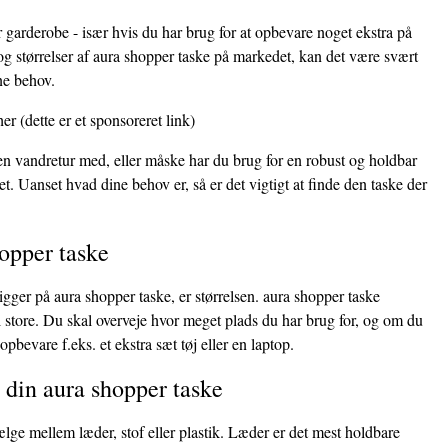
r garderobe - især hvis du har brug for at opbevare noget ekstra på
g størrelser af aura shopper taske på markedet, kan det være svært
ine behov.
her
(dette er et sponsoreret link)
 en vandretur med, eller måske har du brug for en robust og holdbar
et. Uanset hvad dine behov er, så er det vigtigt at finde den taske der
hopper taske
kigger på aura shopper taske, er størrelsen. aura shopper taske
il store. Du skal overveje hvor meget plads du har brug for, og om du
opbevare f.eks. et ekstra sæt tøj eller en laptop.
l din aura shopper taske
ælge mellem læder, stof eller plastik. Læder er det mest holdbare