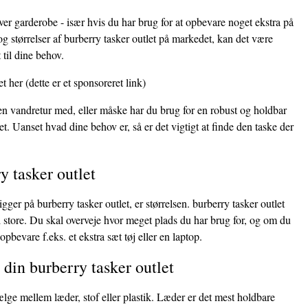
hver garderobe - især hvis du har brug for at opbevare noget ekstra på
g størrelser af burberry tasker outlet på markedet, kan det være
 til dine behov.
et her
(dette er et sponsoreret link)
 en vandretur med, eller måske har du brug for en robust og holdbar
et. Uanset hvad dine behov er, så er det vigtigt at finde den taske der
y tasker outlet
igger på burberry tasker outlet, er størrelsen. burberry tasker outlet
il store. Du skal overveje hvor meget plads du har brug for, og om du
opbevare f.eks. et ekstra sæt tøj eller en laptop.
l din burberry tasker outlet
ælge mellem læder, stof eller plastik. Læder er det mest holdbare