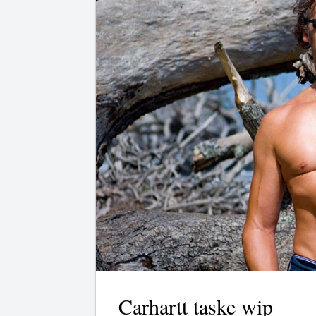
Carhartt taske wip