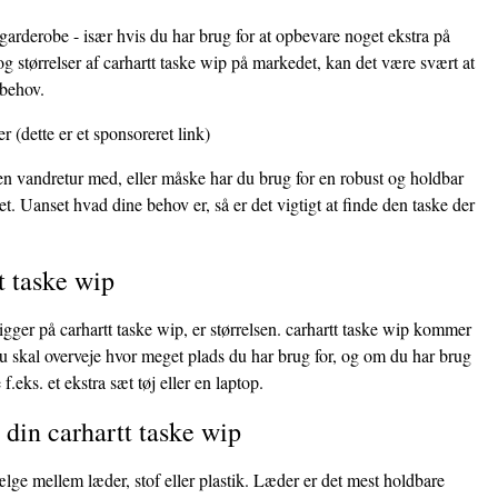
 garderobe - især hvis du har brug for at opbevare noget ekstra på
g størrelser af carhartt taske wip på markedet, kan det være svært at
 behov.
er
(dette er et sponsoreret link)
 en vandretur med, eller måske har du brug for en robust og holdbar
et. Uanset hvad dine behov er, så er det vigtigt at finde den taske der
t taske wip
kigger på carhartt taske wip, er størrelsen. carhartt taske wip kommer
. Du skal overveje hvor meget plads du har brug for, og om du har brug
f.eks. et ekstra sæt tøj eller en laptop.
l din carhartt taske wip
ælge mellem læder, stof eller plastik. Læder er det mest holdbare