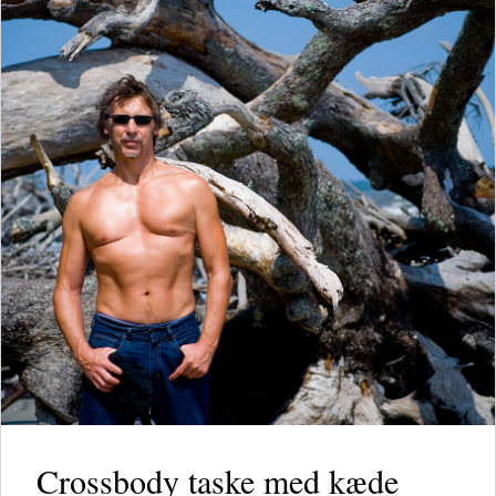
Crossbody taske med kæde