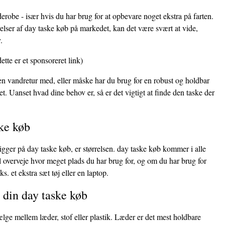
erobe - især hvis du har brug for at opbevare noget ekstra på farten.
lser af day taske køb på markedet, kan det være svært at vide,
.
ette er et sponsoreret link)
 en vandretur med, eller måske har du brug for en robust og holdbar
et. Uanset hvad dine behov er, så er det vigtigt at finde den taske der
ske køb
kigger på day taske køb, er størrelsen. day taske køb kommer i alle
kal overveje hvor meget plads du har brug for, og om du har brug for
s. et ekstra sæt tøj eller en laptop.
l din day taske køb
ælge mellem læder, stof eller plastik. Læder er det mest holdbare