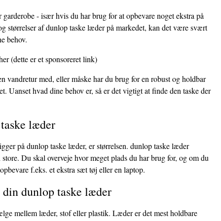
r garderobe - især hvis du har brug for at opbevare noget ekstra på
g størrelser af dunlop taske læder på markedet, kan det være svært
ine behov.
her
(dette er et sponsoreret link)
 en vandretur med, eller måske har du brug for en robust og holdbar
et. Uanset hvad dine behov er, så er det vigtigt at finde den taske der
 taske læder
kigger på dunlop taske læder, er størrelsen. dunlop taske læder
il store. Du skal overveje hvor meget plads du har brug for, og om du
opbevare f.eks. et ekstra sæt tøj eller en laptop.
l din dunlop taske læder
ælge mellem læder, stof eller plastik. Læder er det mest holdbare