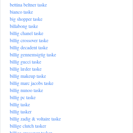
bettina beltner taske
bianco taske
big shopper taske
billabong taske
billig chanel taske
billig crossover taske
billig decadent taske
billig gennemsigtig taske
billig gucci taske
billig læder taske
billig makeup taske
billig marc jacobs taske
billig nunoo taske
billig pc taske
billig taske
billig tasker
billig zadig & voltaire taske
billige clutch tasker
billige crossover tasker