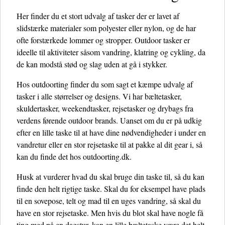
Her finder du et stort udvalg af tasker der er lavet af
slidstærke materialer som polyester eller nylon, og de har
ofte forstærkede lommer og stropper. Outdoor tasker er
ideelle til aktiviteter såsom vandring, klatring og cykling, da
de kan modstå stød og slag uden at gå i stykker.
Hos outdoorting finder du som sagt et kæmpe udvalg af
tasker i alle størrelser og designs. Vi har bæltetasker,
skuldertasker, weekendtasker, rejsetasker og drybags fra
verdens førende outdoor brands. Uanset om du er på udkig
efter en lille taske til at have dine nødvendigheder i under en
vandretur eller en stor rejsetaske til at pakke al dit gear i, så
kan du finde det hos outdoorting.dk.
Husk at vurderer hvad du skal bruge din taske til, så du kan
finde den helt rigtige taske. Skal du for eksempel have plads
til en sovepose, telt og mad til en uges vandring, så skal du
have en stor rejsetaske. Men hvis du blot skal have nogle få
ting med på en dagstur, kan en lille bæltetaske være det helt