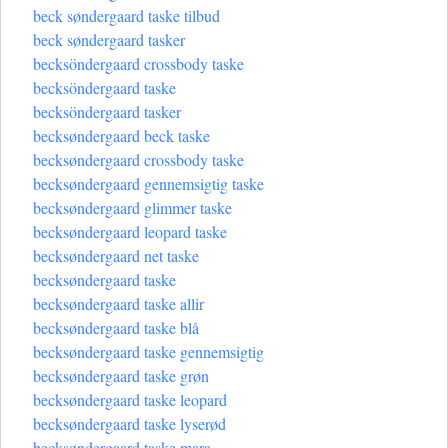
beck søndergaard taske tilbud
beck søndergaard tasker
becksöndergaard crossbody taske
becksöndergaard taske
becksöndergaard tasker
becksøndergaard beck taske
becksøndergaard crossbody taske
becksøndergaard gennemsigtig taske
becksøndergaard glimmer taske
becksøndergaard leopard taske
becksøndergaard net taske
becksøndergaard taske
becksøndergaard taske allir
becksøndergaard taske blå
becksøndergaard taske gennemsigtig
becksøndergaard taske grøn
becksøndergaard taske leopard
becksøndergaard taske lyserød
becksøndergaard taske mara